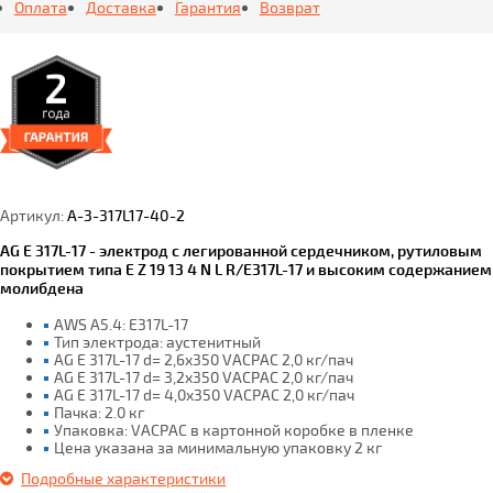
Оплата
Доставка
Гарантия
Возврат
Артикул:
A-3-317L17-40-2
AG E 317L-17 - электрод с легированной сердечником, рутиловым
покрытием типа E Z 19 13 4 N L R/E317L-17 и высоким содержанием
молибдена
AWS A5.4: E317L-17
Тип электрода: аустенитный
AG E 317L-17 d= 2,6x350 VACPAC 2,0 кг/пач
AG E 317L-17 d= 3,2x350 VACPAC 2,0 кг/пач
AG E 317L-17 d= 4,0x350 VACPAC 2,0 кг/пач
Пачка: 2.0 кг
Упаковка: VACPAC в картонной коробке в пленке
Цена указана за минимальную упаковку 2 кг
Подробные характеристики