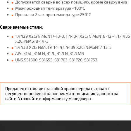
Допускается сварка во всех позициях, кроме сверху вниз
Межпроходная температура ˂100°С
Прокалка 2 час при температуре 250°С
Свариваемые стали:
1.4429 X2CrNiMoN17-13-3, 1.4434 X2CrNiMoN18-12-4, 1.4435
X2CrNiMo18-14-3
1.4438 X2CrNiMo19-14-4,1.4439 X2CrNiMoN17-13-5
AISI 316L, 316LN, 317L, 317LN, 317LMN
UNS S31600, S31653, S31703, S31726, S31753
Продавец оставляет за собой право передать товар с
несущественными отклонениями от описания, данного на
сайте. Уточняйте информацию у менеджера.