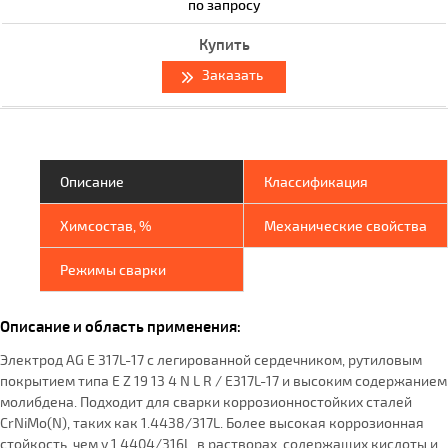
по запросу
Заказать
Описание
Классификация
Химсостав, %
Механические свойства
Режимы сварки
Описание и область применения:
Электрод AG E 317L-17 с легированной сердечником, рутиловым
покрытием типа E Z 19 13 4 N L R / E317L-17 и высоким содержанием
молибдена. Подходит для сварки коррозионностойких сталей
CrNiMo(N), таких как 1.4438/317L. Более высокая коррозионная
стойкость, чем у 1.4404/316L, в растворах, содержащих кислоты и