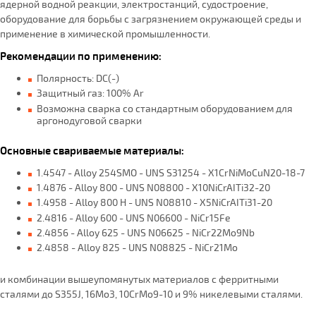
ядерной водной реакции, электростанций, судостроение,
оборудование для борьбы с загрязнением окружающей среды и
применение в химической промышленности.
Рекомендации по применению:
Полярность: DC(-)
Защитный газ: 100% Ar
Возможна сварка со стандартным оборудованием для
аргонодуговой сварки
Основные свариваемые материалы:
1.4547 - Alloy 254SMO - UNS S31254 - X1CrNiMoCuN20-18-7
1.4876 - Alloy 800 - UNS N08800 - X10NiCrAITi32-20
1.4958 - Alloy 800 H - UNS N08810 - X5NiCrAITi31-20
2.4816 - Alloy 600 - UNS N06600 - NiCr15Fe
2.4856 - Alloy 625 - UNS N06625 - NiCr22Mo9Nb
2.4858 - Alloy 825 - UNS N08825 - NiCr21Mo
и комбинации вышеупомянутых материалов с ферритными
сталями до S355J, 16Mo3, 10CrMo9-10 и 9% никелевыми сталями.