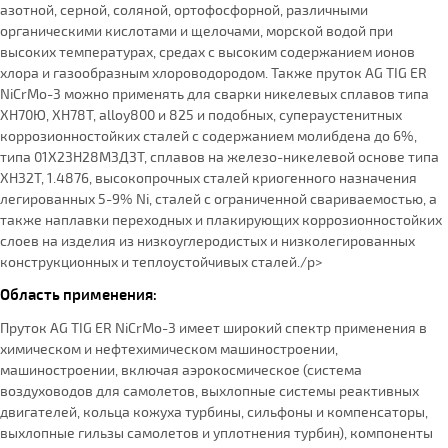
азотной, серной, соляной, ортофосфорной, различными
органическими кислотами и щелочами, морской водой при
высоких температурах, средах с высоким содержанием ионов
хлора и газообразным хлороводородом. Также пруток AG TIG ER
NiCrMo-3 можно применять для сварки никелевых сплавов типа
ХН70Ю, ХН78Т, alloy800 и 825 и подобных, супераустенитных
коррозионностойких сталей с содержанием молибдена до 6%,
типа 01Х23Н28М3Д3Т, сплавов на железо-никелевой основе типа
ХН32Т, 1.4876, высокопрочных сталей криогенного назначения
легированных 5-9% Ni, сталей с ограниченной свариваемостью, а
также наплавки переходных и плакирующих коррозионностойких
слоев на изделия из низкоуглеродистых и низколегированных
конструкционных и теплоустойчивых сталей./p>
Область применения:
Пруток AG TIG ER NiCrMo-3 имеет широкий спектр применения в
химическом и нефтехимическом машиностроении,
машиностроении, включая аэрокосмическое (система
воздуховодов для самолетов, выхлопные системы реактивных
двигателей, кольца кожуха турбины, сильфоны и компенсаторы,
выхлопные гильзы самолетов и уплотнения турбин), компоненты