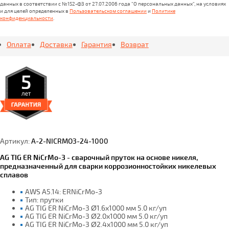
данных в соответствии с №152-ФЗ от 27.07.2006 года "О персональных данных", на условиях
и для целей определенных в
Пользовательском соглашении
и
Политике
конфиденциальности
.
Оплата
Доставка
Гарантия
Возврат
Артикул:
A-2-NICRMO3-24-1000
AG TIG ER NiCrMo-3 - сварочный пруток на основе никеля,
предназначенный для сварки коррозионностойких никелевых
сплавов
AWS A5.14: ERNiCrMo-3
Тип: прутки
AG TIG ER NiCrMo-3 Ø1.6x1000 мм 5.0 кг/уп
AG TIG ER NiCrMo-3 Ø2.0x1000 мм 5.0 кг/уп
AG TIG ER NiCrMo-3 Ø2.4x1000 мм 5.0 кг/уп