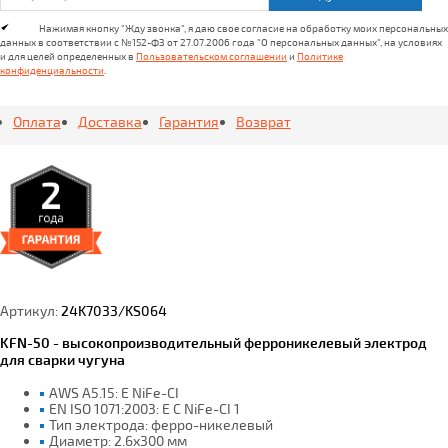
Нажимая кнопку "Жду звонка", я даю свое согласие на обработку моих персональных
данных в соответствии с №152-ФЗ от 27.07.2006 года "О персональных данных", на условиях
и для целей определенных в
Пользовательском соглашении
и
Политике
конфиденциальности
.
Оплата
Доставка
Гарантия
Возврат
Артикул:
24K7033/KS064
KFN-50 - высокопроизводительный ферроникелевый электрод
для сварки чугуна
AWS A5.15: E NiFe-CI
EN ISO 1071:2003: E C NiFe-CI 1
Тип электрода: ферро-никелевый
Диаметр: 2.6х300 мм