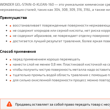
WONDER GEL-STAIN-O-KLEAN-160 — это уникальное химическое сред
нержавеющих сталей, таких как 304, 308, 309, 316, 316L, а также 
Преимущества
восстанавливает поврежденные поверхности нержавеющей 
не содержит хлоридов или серной кислоты, нет риска кор
не содержит абразивов, не повреждает отделку поверхнос
достигается лучший результат травления, более яркая пов
Способ применения
перед применением хорошо перемешать
нанести слой не менее 0,8 мм. Пластиковой кисточкой на 
чтобы получить чистую поверхность металла надо оставить
тщательно промыть водой область травления с помощью п
для сильно окисленной поверхности процесс можно повтори
Продавец оставляет за собой право передать товар с не