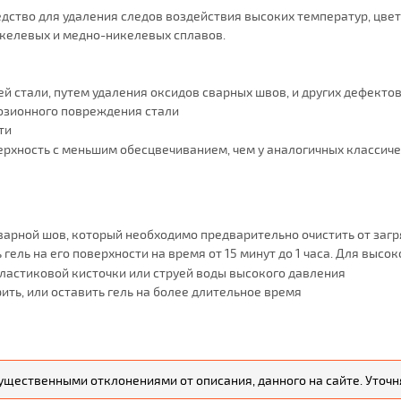
ство для удаления следов воздействия высоких температур, цвет
никелевых и медно-никелевых сплавов.
стали, путем удаления оксидов сварных швов, и других дефектов
розионного повреждения стали
ти
ерхность с меньшим обесцвечиванием, чем у аналогичных классиче
сварной шов, который необходимо предварительно очистить от заг
 гель на его поверхности на время от 15 минут до 1 часа. Для вы
ластиковой кисточки или струей воды высокого давления
ть, или оставить гель на более длительное время
существенными отклонениями от описания, данного на сайте. Уто