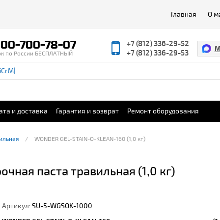
Главная
О м
00-700-78-07
+7 (812) 336-29-52
M
+7 (812) 336-29-53
ок по России БЕСПЛАТНЫЙ
ата и доставка
Гарантия и возврат
Ремонт оборудования
ильная
WONDER GEL-STAIN-O-KLEAN-160 (1,0 кг)
чная паста травильная (1,0 кг)
Артикул:
SU-5-WGSOK-1000