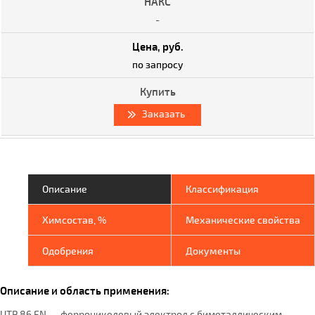
-
по запросу
Заказать
Описание
Классификация
Химсостав, %
Механические свойства
Одобрения
Документы
Описание и область применения:
UTP 86 FN — ферроникелевый электрод с биметаллическим