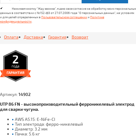
Нажимая кнопку "Жду звонка", я даю свое согласие на обработку моих персональных
данных в соответствии с №152-ФЗ от 27.07.2006 года "О персональных данных", на условиях
и для целей определенных в
Пользовательском соглашении
и
Политике
конфиденциальности
.
Оплата
Доставка
Гарантия
Возврат
Артикул:
14902
UTP 86 FN - высокопроизводительный ферроникелевый электрод
для сварки чугуна.
AWS A5.15: E-NiFe-CI
Тип электрода: ферро-никелевый
Диаметр: 3.2 мм
Пачка: 5.6 кг