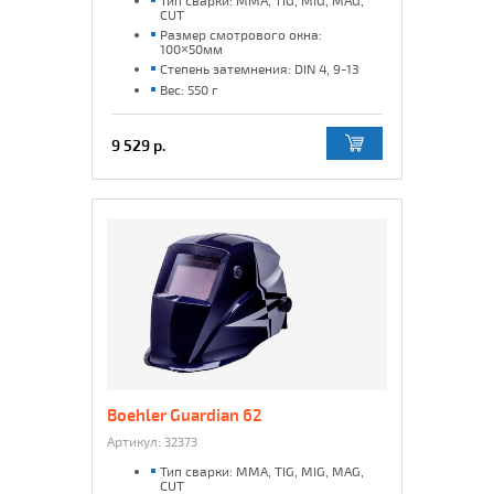
Тип сварки: MMA, TIG, MIG, MAG,
CUT
Размер смотрового окна:
100×50мм
Степень затемнения: DIN 4, 9-13
Вес: 550 г
9 529 р.
Boehler Guardian 62
Артикул:
32373
Тип сварки: MMA, TIG, MIG, MAG,
CUT