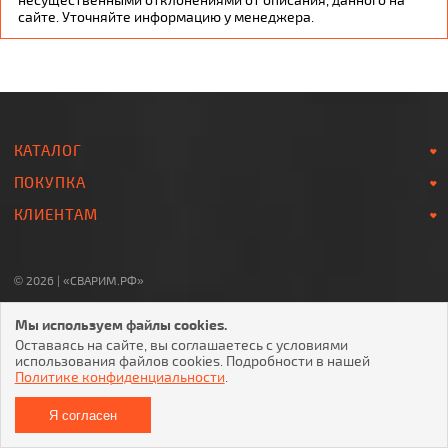
сайте. Уточняйте информацию у менеджера.
КАТАЛОГ
ПОКУПКА
КЛИЕНТАМ
© 2026 | «СВАРИМ.РФ»
8-800-700-78-07
Мы используем файлы cookies.
Звонок по России БЕСПЛАТНЫЙ
Оставаясь на сайте, вы соглашаетесь с условиями
использования файлов cookies. Подробности в нашей
Политике конфиденциальности
.
ОТПРАВЛЯЯ ЛЮБУЮ ФОРМУ НА САЙТЕ, ВЫ СОГЛАШАЕТЕСЬ С
Я согласен
ПОЛИТИКОЙ КОНФИДЕНЦИАЛЬНОСТИ
И
ПОЛЬЗОВАТЕЛЬСКИМ СОГЛАШЕНИЕМ
.