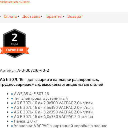
конфиденциальности
.
Оплата
Доставка
Гарантия
Возврат
Артикул:
A-3-307L16-40-2
AG E 307L-16 – для сварки и наплавки разнородных,
трудносвариваемых, высокомарганцовистых сталей
AWS A5.4: E 307-16
Тип электрода: аустенитный
AG E 307L-16 d= 2,0x300 VACPAC 2,0 кг/пач
AG E 307L-16 d= 2,6x350 VACPAC 2,0 кг/пач
AG E 307L-16 d= 3,2x350 VACPAC 2,0 кг/пач
AG E 307L-16 d= 4,0x350 VACPAC 2,0 кг/пач
Пачка: 2.0 кг
Упаковка: VACPAC в картонной коробке в пленке