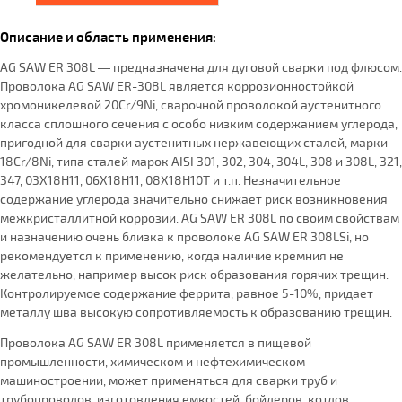
Описание и область применения:
AG SAW ER 308L — предназначена для дуговой сварки под флюсом.
Проволока AG SAW ER-308L является коррозионностойкой
хромоникелевой 20Cr/9Ni, сварочной проволокой аустенитного
класса сплошного сечения с особо низким содержанием углерода,
пригодной для сварки аустенитных нержавеющих сталей, марки
18Cr/8Ni, типа сталей марок AISI 301, 302, 304, 304L, 308 и 308L, 321,
347, 03Х18Н11, 06Х18Н11, 08Х18Н10Т и т.п. Незначительное
содержание углерода значительно снижает риск возникновения
межкристаллитной коррозии. AG SAW ER 308L по своим свойствам
и назначению очень близка к проволоке AG SAW ER 308LSi, но
рекомендуется к применению, когда наличие кремния не
желательно, например высок риск образования горячих трещин.
Контролируемое содержание феррита, равное 5-10%, придает
металлу шва высокую сопротивляемость к образованию трещин.
Проволока AG SAW ER 308L применяется в пищевой
промышленности, химическом и нефтехимическом
машиностроении, может применяться для сварки труб и
трубопроводов, изготовления емкостей, бойлеров, котлов.