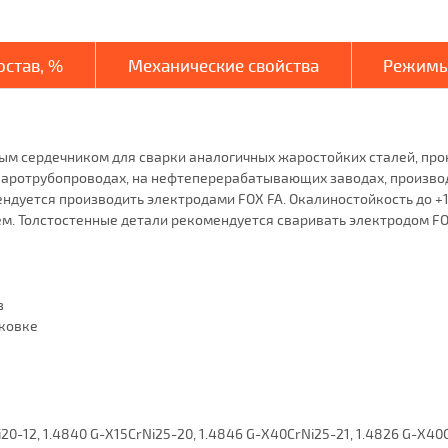
став, %
Механические свойства
Режимы
ым сердечником для сварки аналогичных жаростойких сталей, прок
, паротрубопроводах, на нефтеперерабатывающих заводах, произво
ндуется производить электродами FOX FA. Окалиностойкость до +12
м. Толстостенные детали рекомендуется сваривать электродом FO
з
аковке
Si20-12, 1.4840 G-X15CrNi25-20, 1.4846 G-X40CrNi25-21, 1.4826 G-X40