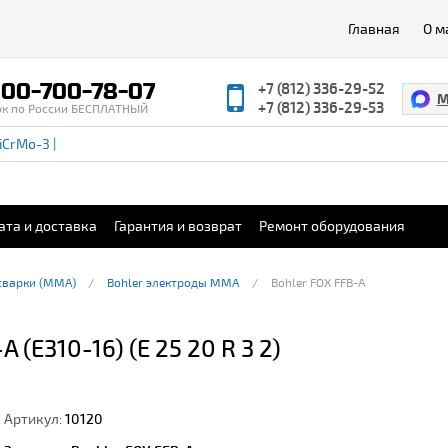
Главная
О м
00-700-78-07
+7 (812) 336-29-52
M
+7 (812) 336-29-53
ок по России БЕСПЛАТНЫЙ
ата и доставка
Гарантия и возврат
Ремонт оборудования
сварки (ММА)
Bohler электроды MMA
Bohler FOX FFB-A
(E310-16) (E 25 20 R 3 2)
Артикул:
10120