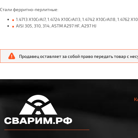
Стали ферритно-перлитные:
1.4713 X10CrAl7, 1.4724 X10CrAl13, 1.4742 X10CrAl18, 1.4762 X1
AISI 305, 310, 314, ASTM A297 HF, A297 HJ
Продавец оставляет за собой право передать товар с не
К