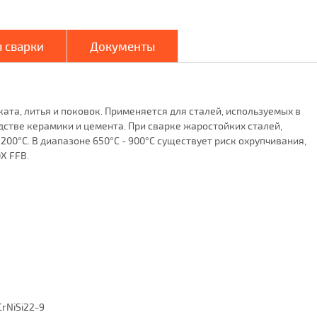
 сварки
Документы
ата, литья и поковок. Применяется для сталей, используемых в
дстве керамики и цемента. При сварке жаростойких сталей,
00°С. В диапазоне 650°С - 900°С существует риск охрупчивания,
X FFB.
CrNiSi22-9