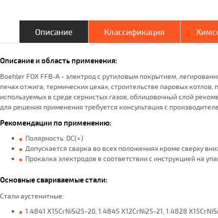
Описание
Классификация
Химсо
Описание и область применения:
Boehler FOX FFB-A - электрод с рутиловым покрытием, легированн
печах отжига, термических цехах, строительстве паровых котлов
используемых в среде сернистых газов, облицовочный слой рекоме
для решения применения требуется консультация с производителе
Рекомендации по применению:
Полярность: DC(+)
Допускается сварка во всех положениях кроме сверху вни
Прокалка электродов в соответствии с инструкцией на уп
Основные свариваемые стали:
Стали аустенитные:
1.4841 X15CrNiSi25-20, 1.4845 X12CrNi25-21, 1.4828 X15CrNi