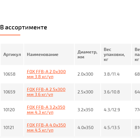
В ассортименте
Вес
Ве
Диаметр,
Артикул
Наименование
упаковки,
па
мм
кг
кг
FOX FFB-A 2.0x300
10658
2.0x300
3.8/11.4
68
мм 3.8 кг/уп
FOX FFB-A 2.5x300
10659
2.5x300
3.6/10.8
64
мм 3.6 кг/уп
FOX FFB-A 3.2x350
10120
3.2x350
4.3/12.9
77
мм 4.3 кг/уп
FOX FFB-A 4.0x350
10121
4.0x350
4.5/13.5
81
мм 4.5 кг/уп