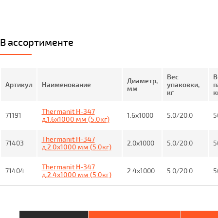
В ассортименте
Вес
В
Диаметр,
Артикул
Наименование
упаковки,
п
мм
кг
к
Thermanit H-347
71191
1.6x1000
5.0/20.0
5
д.1.6x1000 мм (5.0кг)
Thermanit H-347
71403
2.0x1000
5.0/20.0
5
д.2.0x1000 мм (5.0кг)
Thermanit H-347
71404
2.4x1000
5.0/20.0
5
д.2.4x1000 мм (5.0кг)