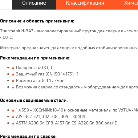
Описание
Классификация
Химсо
Описание и область применения:
Thermanit H-347 - высоколегированный пруток для сварки высок
400°С.
Материал предназначен для сварки подобных стабилизированных и
Рекомендации по применению:
Полярность: DC(-)
Защитный газ (EN ISO 14175): I1
Расход газа: 8-14 л/мин
Возможна сварка со стандартным оборудованием для арго
Основные свариваемые cтали:
1.4550 – X6CrNiNb18-10 и основные материалы по VdTÜV-Mer
AISI 347, 321, 302, 304, 304L, 304LN
ASTM A296 Gr. CF8, A157 Gr. C9; A320 Gr. B8C oder D
Рекомендации по сварке: