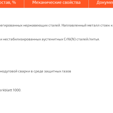
став, %
Механические свойства
Докуме
олегированных нержавеющих сталей. Наплавленный металл стоек к
 нестабилизированных аустенитных CrNi(N) сталей/литья.
нодуговой сварки в среде защитных газов
kblatt 1000.