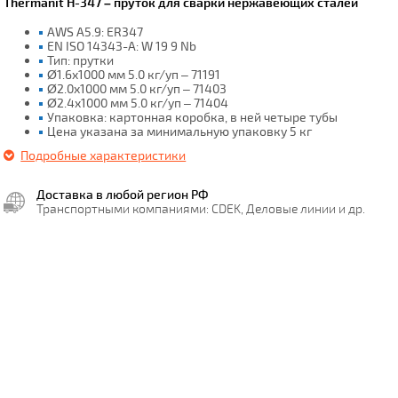
Thermanit H-347 – пруток для сварки нержавеющих сталей
AWS A5.9: ER347
EN ISO 14343-A: W 19 9 Nb
Тип: прутки
Ø1.6x1000 мм 5.0 кг/уп – 71191
Ø2.0x1000 мм 5.0 кг/уп – 71403
Ø2.4x1000 мм 5.0 кг/уп – 71404
Упаковка: картонная коробка, в ней четыре тубы
Цена указана за минимальную упаковку 5 кг
Подробные характеристики
Доставка в любой регион РФ
Транспортными компаниями: CDEK, Деловые линии и др.