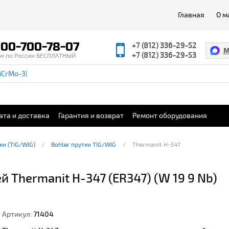
Главная
О м
00-700-78-07
+7 (812) 336-29-52
M
+7 (812) 336-29-53
ок по России БЕСПЛАТНЫЙ
ата и доставка
Гарантия и возврат
Ремонт оборудования
ки (TIG/WIG)
Bohler прутки TIG/WIG
Thermanit H-347
 Thermanit H-347 (ER347) (W 19 9 Nb)
Артикул:
71404