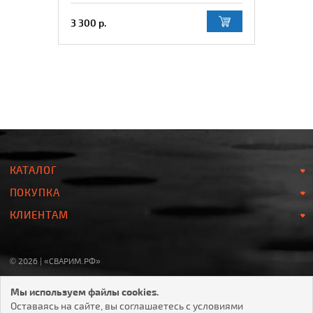
3 300 р.
КАТАЛОГ
ПОКУПКА
КЛИЕНТАМ
© 2026 | «СВАРИМ.РФ»
8-800-700-78-07
Мы используем файлы cookies.
Звонок по России БЕСПЛАТНЫЙ
Оставаясь на сайте, вы соглашаетесь с условиями