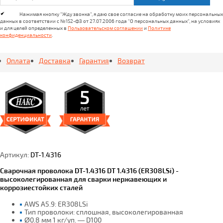
Нажимая кнопку "Жду звонка", я даю свое согласие на обработку моих персональных
данных в соответствии с №152-ФЗ от 27.07.2006 года "О персональных данных", на условиях
и для целей определенных в
Пользовательском соглашении
и
Политике
конфиденциальности
.
Оплата
Доставка
Гарантия
Возврат
Артикул:
DT-1.4316
Сварочная проволока DT-1.4316 DT 1.4316 (ER308LSi) -
высоколегированная для сварки нержавеющих и
коррозиестойких сталей
AWS A5.9: ER308LSi
Тип проволоки: сплошная, высоколегированная
Ø0.8 мм 1 кг/уп. — D100