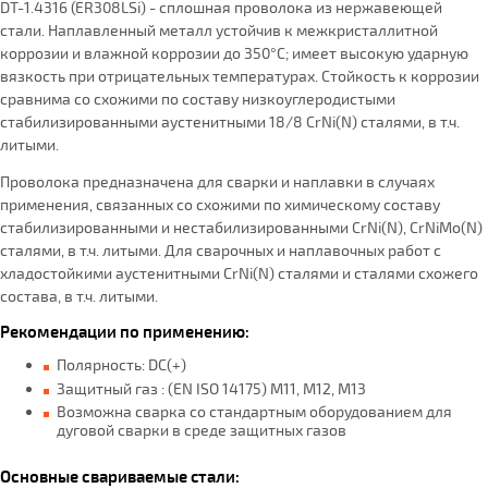
DT-1.4316 (ER308LSi) - сплошная проволока из нержавеющей
стали. Наплавленный металл устойчив к межкристаллитной
коррозии и влажной коррозии до 350°С; имеет высокую ударную
вязкость при отрицательных температурах. Стойкость к коррозии
сравнима со схожими по составу низкоуглеродистыми
стабилизированными аустенитными 18/8 CrNi(N) сталями, в т.ч.
литыми.
Проволока предназначена для сварки и наплавки в случаях
применения, связанных со схожими по химическому составу
стабилизированными и нестабилизированными CrNi(N), CrNiMo(N)
сталями, в т.ч. литыми. Для сварочных и наплавочных работ с
хладостойкими аустенитными CrNi(N) сталями и сталями схожего
состава, в т.ч. литыми.
Рекомендации по применению:
Полярность: DC(+)
Защитный газ : (EN ISO 14175) M11, M12, M13
Возможна сварка со стандартным оборудованием для
дуговой сварки в среде защитных газов
Основные свариваемые cтали: