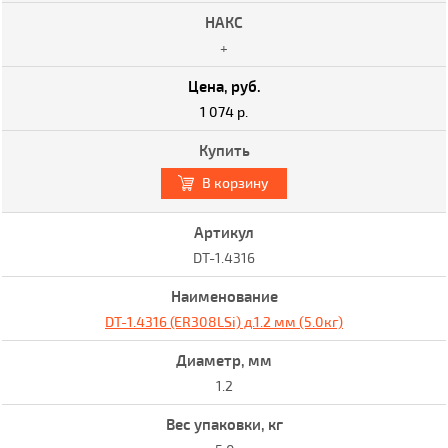
+
1 074 р.
В корзину
DT-1.4316
DT-1.4316 (ER308LSi) д.1.2 мм (5.0кг)
1.2