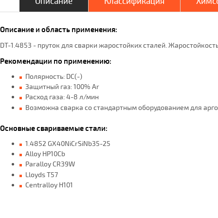
Описание
Классификация
Химсо
Описание и область применения:
DT-1.4853 - пруток для сварки жаростойких сталей. Жаростойкость
Рекомендации по применению:
Полярность: DC(-)
Защитный газ: 100% Ar
Расход газа: 4-8 л/мин
Возможна сварка со стандартным оборудованием для арго
Основные свариваемые стали:
1.4852 GX40NiCrSiNb35-25
Alloy HP10Cb
Paralloy CR39W
Lloyds T57
Centralloy H101