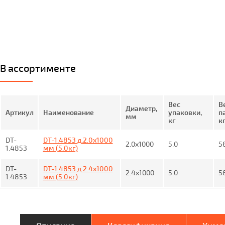
В ассортименте
Вес
В
Диаметр,
Артикул
Наименование
упаковки,
п
мм
кг
к
DT-
DT-1.4853 д.2.0x1000
2.0x1000
5.0
5
1.4853
мм (5.0кг)
DT-
DT-1.4853 д.2.4x1000
2.4x1000
5.0
5
1.4853
мм (5.0кг)