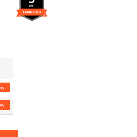
ину
ину