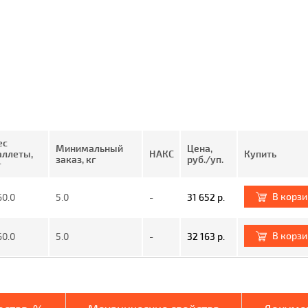
ес
Минимальный
Цена,
аллеты,
НАКС
Купить
заказ, кг
руб./уп.
г
В корз
60.0
5.0
-
31 652 р.
В корз
60.0
5.0
-
32 163 р.