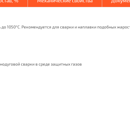
став, %
Механические свойства
Докуме
 до 1050°C. Рекомендуется для сварки и наплавки подобных жарост
нодуговой сварки в среде защитных газов