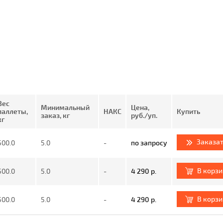
Вес
Минимальный
Цена,
паллеты,
НАКС
Купить
заказ, кг
руб./уп.
кг
Заказат
500.0
5.0
-
по запросу
В корз
500.0
5.0
-
4 290 р.
В корз
500.0
5.0
-
4 290 р.