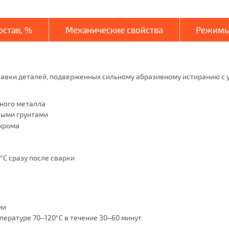
став, %
Механические свойства
Режимы
авки деталей, подверженных сильному абразивному истиранию с 
ного металла
лыми грунтами
 хрома
C сразу после сварки
ии
ературе 70–120°C в течение 30–60 минут