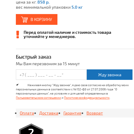
цена за кг.
858 р.
вес минимальной упаковки
5.0 кг
В КОРЗИНУ
Перед оплатой наличие и стоимость товара
уточняйте у менеджеров.
Быстрый заказ
Мы Вам перезвоним за 15 минут
Жду звонка
Нажимая кнопку "Жду звонка", я даю свое согласие на обработку моих
персональных данных в соответствии с №152-ФЗ от 27.07.2006 года "О
персональных данных", на условиях и для целей определенных в
Пользовательском соглашении
и
Политике конфиденциальности
.
Оплата
Доставка
Гарантия
Возврат