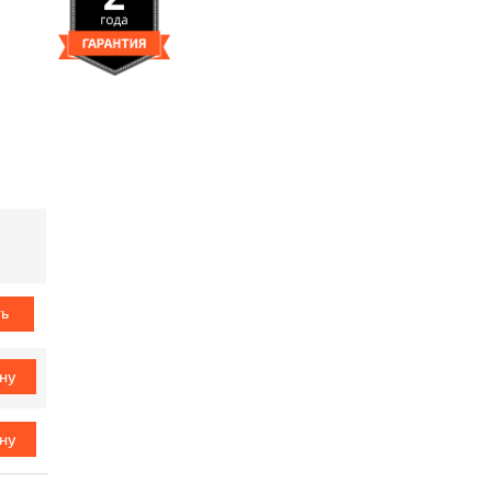
ь
ину
ину