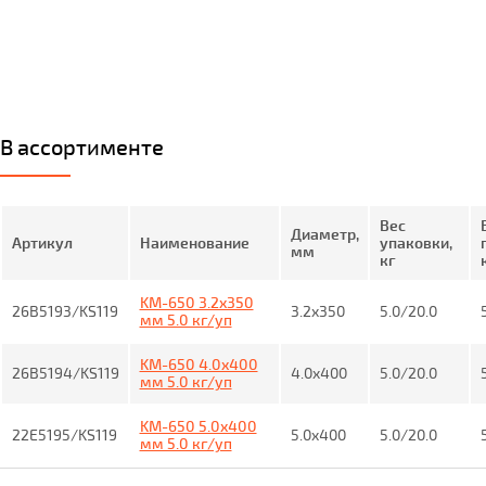
В ассортименте
Вес
Диаметр,
Артикул
Наименование
упаковки,
мм
кг
KM-650 3.2x350
26B5193/KS119
3.2x350
5.0/20.0
мм 5.0 кг/уп
KM-650 4.0x400
26B5194/KS119
4.0x400
5.0/20.0
мм 5.0 кг/уп
KM-650 5.0x400
22E5195/KS119
5.0x400
5.0/20.0
мм 5.0 кг/уп