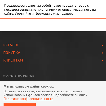
Продавец оставляет за собой право передать товар с
несущественными отклонениями от описания, данного на
сайте. Уточняйте информацию у менеджера.
КАТАЛОГ
ПОКУПКА
КЛИЕНТАМ
© 2026 | «СВАРИМ.РФ»
8-800-700-78-07
Мы используем файлы cookies.
Звонок по России БЕСПЛАТНЫЙ
Оставаясь на сайте, вы соглашаетесь с условиями
использования файлов cookies. Подробности в нашей
Политике конфиденциальности
.
ОТПРАВЛЯЯ ЛЮБУЮ ФОРМУ НА САЙТЕ, ВЫ СОГЛАШАЕТЕСЬ С