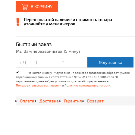
В КОРЗИНУ
Перед оплатой наличие и стоимость товара
уточняйте у менеджеров.
Быстрый заказ
Мы Вам перезвоним за 15 минут
Жду звонка
Нажимая кнопку "Жду звонка", я даю свое согласие на обработку моих
персональных данных в соответствии с №152-ФЗ от 27.07.2006 года "О
персональных данных", на условиях и для целей определенных в
Пользовательском соглашении
и
Политике конфиденциальности
.
Оплата
Доставка
Гарантия
Возврат