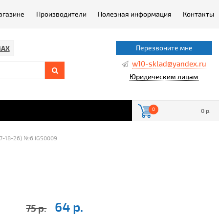
агазине
Производители
Полезная информация
Контакты
Перезвоните мне
AX
w10-sklad@yandex.ru
Юридическим лицам
0
0 р.
17-18-26) №6 IGS0009
64 р.
75 р.