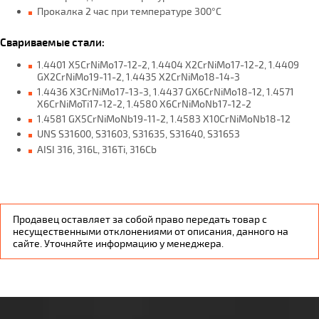
Прокалка 2 час при температуре 300°С
Свариваемые стали:
1.4401 X5CrNiMo17-12-2, 1.4404 X2CrNiMo17-12-2, 1.4409
GX2CrNiMo19-11-2, 1.4435 X2CrNiMo18-14-3
1.4436 X3CrNiMo17-13-3, 1.4437 GX6CrNiMo18-12, 1.4571
X6CrNiMoTi17-12-2, 1.4580 X6CrNiMoNb17-12-2
1.4581 GX5CrNiMoNb19-11-2, 1.4583 X10CrNiMoNb18-12
UNS S31600, S31603, S31635, S31640, S31653
AISI 316, 316L, 316Ti, 316Cb
Продавец оставляет за собой право передать товар с
несущественными отклонениями от описания, данного на
сайте. Уточняйте информацию у менеджера.