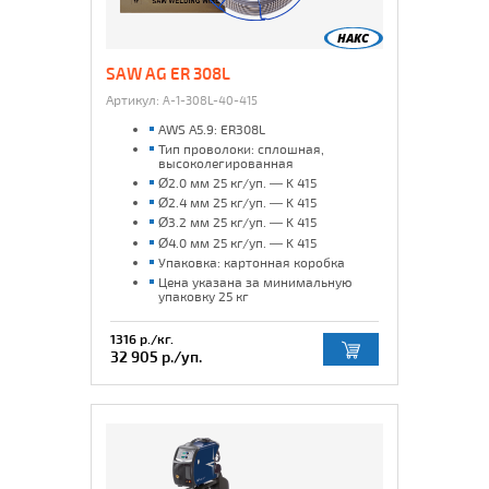
SAW AG ER 308L
Артикул:
A-1-308L-40-415
AWS A5.9: ER308L
Тип проволоки: сплошная,
высоколегированная
Ø2.0 мм 25 кг/уп. — K 415
Ø2.4 мм 25 кг/уп. — K 415
Ø3.2 мм 25 кг/уп. — K 415
Ø4.0 мм 25 кг/уп. — K 415
Упаковка: картонная коробка
Цена указана за минимальную
упаковку 25 кг
1316 р./кг.
32 905 р./уп.