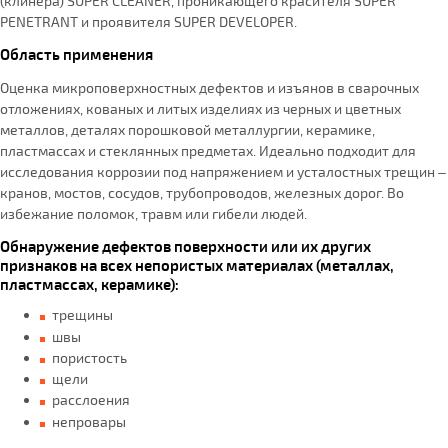
(клинера) SUPER CLEANER, проникающего красителя SUPER
PENETRANT и проявителя SUPER DEVELOPER.
Область применения
Оценка микроповерхностных дефектов и изъянов в сварочных
отложениях, кованых и литых изделиях из черных и цветных
металлов, деталях порошковой металлургии, керамике,
пластмассах и стеклянных предметах. Идеально подходит для
исследования коррозии под напряжением и усталостных трещин –
кранов, мостов, сосудов, трубопроводов, железных дорог. Во
избежание поломок, травм или гибели людей.
Обнаружение дефектов поверхности или их других
признаков на всех непористых материалах (металлах,
пластмассах, керамике):
трещины
швы
пористость
щели
расслоения
непровары