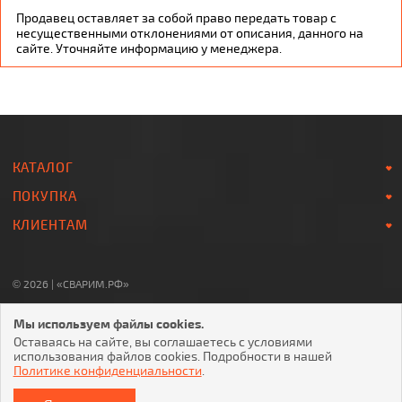
Продавец оставляет за собой право передать товар с
несущественными отклонениями от описания, данного на
сайте. Уточняйте информацию у менеджера.
КАТАЛОГ
ПОКУПКА
КЛИЕНТАМ
© 2026 | «СВАРИМ.РФ»
8-800-700-78-07
Мы используем файлы cookies.
Звонок по России БЕСПЛАТНЫЙ
Оставаясь на сайте, вы соглашаетесь с условиями
использования файлов cookies. Подробности в нашей
Политике конфиденциальности
.
ОТПРАВЛЯЯ ЛЮБУЮ ФОРМУ НА САЙТЕ, ВЫ СОГЛАШАЕТЕСЬ С